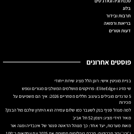
טכנולוגיה וגאדג'טים
בלוג
תרבות ובידור
בריאות ורפואה
דעות וטורים
פוסטים אחרונים
בניית מוניטין אישי: רונן הלל מציג שירות ייחודי
שי מזיג ו-EliteEdge: פרויקטים מושלמים המשלבים מגורים ונופש
5 טרנדים מובילים בעיצוב חללים מסחריים 2026: איך הם משפיעים על
מכירות
למה מנהל סניף בנק לשעבר כמו שלום עמירה הוא היתרון שלכם מול הבנק?
מאיר דוידי מציג: ויצמן 52 תל אביב
מאות מערכות, יעד אחד: כך מנוהל הדאטה סנטר של אינבדיה ומגה אור
ג'ורג' ורור מבריקים: חברת היהלומים מסיימת את 2025 עם עסקאות ב־100