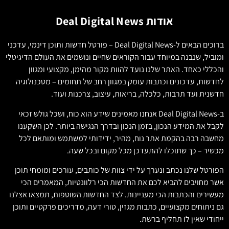
אודות Deal Digital News
ברוכים הבאים ל-Deal Digital News – פורטל חדשות ותוכן דינמי, עדכני
ומוביל, שנבנה במיוחד עבור הקוראים שחיים ונושמים את העולם הדיגיטלי
והכללי כאחד. האתר שלנו נועד להוות מקור מהימן, מקצועי ומגוון
לחדשות, עדכונים וכתבות עומק במגוון רחב של תחומים – מטכנולוגיה
חדשנית ועד תרבות, כלכלה, בריאות, עיצוב, צרכנות ועוד.
ב-Deal Digital News אנחנו מאמינים שידע הוא כוח, ושכל גולש זכאי
לקבל את המידע הנכון, בזמן הנכון ובדרך הנגישה ביותר. לכן השקענו
מחשבה רבה בהקמת אתר נוח, מהיר, ידידותי למשתמש ומותאם לכל
מכשיר – כך שתוכלו להתעדכן מכל מקום ובכל שעה.
הפורטל שלנו נכתב ונערך על ידי צוות של כותבים, עורכים ומומחי תוכן
אשר מחויבים להביא לכם את החדשות הכי רלוונטיות, המאמרים הכי
מעשירים והכתבות הכי מעניינות. לצד החדשות השוטפות, תמצאו אצלנו
גם ניתוחים מקצועיים, כתבות מגזין, טורי דעה, מדריכים פרקטיים ותוכן
ייחודי שאין לו תחליף ברשת.