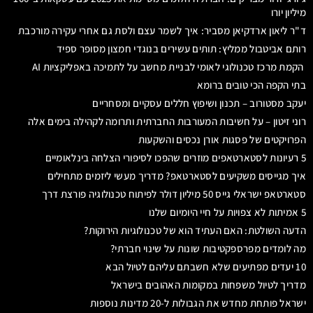
מיליון יורו
ד"ר ליאון ארדקיאן מסביר: איך לשמר עצם ולסת גם אחרי עקירה מורכבת
רותם אביטבול ממליץ: תותים עשירים בנוגדי חמצון מסופר ספיד
הקמת מרכז טכנולוגי לאומי לבניית מחשב על לתמיכה באפליקציות AI
בתי הקפה הכי טובים ברומא
יעקב מסטורוב – תכנון ושיפוץ חללים עסקיים ומסחריים
רוני זיטון – על חשיבות המעורבות החברתית ותרומה לקהילה בימים אלה
הפרויקטים של פסגות אורן נכסים והשקעות
5 רעיונות לסטארטאפים מוזרים שהפכו לסיפורי הצלחה בינלאומיים
איך מגייסים משקיעים לסטארטאפ? מדריך מעשי ליזמים מתחילים
סטארטאפ ישראלי גייס 50 מיליון דולר לפיתוח טכנולוגיה פורצת דרך
5 אמיתות לא צפויות על חיי היומיום שלנו
הדעה השולטת: האם העתיד הוא של טכנולוגיות הירוקות?
מה לומדים מפרספקטיבות שונות על שינוי חברתי?
10 יעדים מפתיעים שלא חשבתם עליהם לטיול הבא
מדריך לטיול משפחות במקומות האהובים בישראל
ישראל פותחת מחדש את הגבולות ל-20 מדינות נוספות