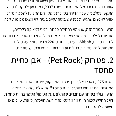
מוערך במיליארדי דולרים, התחילה מרעיון פשוט ומוזר: השכרת מזרני
אוויר בסלון הדירה של המייסדים. בשנת 2007, כשבריאן צ'סקי וג'ו גביה
התקשו לשלם את שכר הדירה בסן פרנסיסקו, הם החליטו להשכיר מזרני
אוויר לאנשים שהגיעו לכנס עיצוב שהתקיים בעיר ולא מצאו מקומות לינה.
הרעיון המוזר הזה, שנשמע בתחילה כפתרון זמני למצוקה כלכלית,
התפתח לפלטפורמה המאפשרת לאנשים מכל העולם להשכיר את בתיהם
לתיירים. כיום, Airbnb פועלת ביותר מ-220 מדינות ומציעה מיליוני
מקומות לינה, מדירות רגילות ועד טירות, יורטים ובתי עץ מוזרים.
2. פט רוק (Pet Rock) – אבן כחיית
מחמד
בשנת 1975, גארי דאל, סוכן פרסום אמריקאי, יצר את אחד המוצרים
המוזרים והמצליחים ביותר: "חיית מחמד" שהיא למעשה אבן רגילה.
הרעיון נולד בשיחה עם חברים שהתלוננו על הטיפול הקשה בחיות מחמד.
דאל החליט ליצור חיית מחמד שאינה דורשת האכלה, טיפול, טיולים או
תשומת לב מיוחדת.