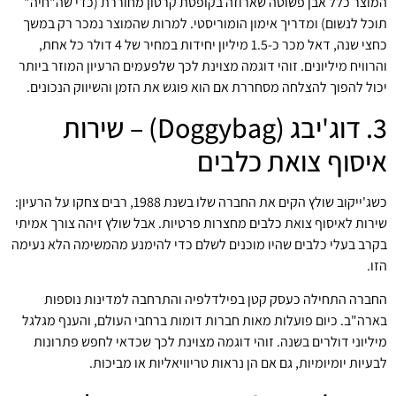
המוצר כלל אבן פשוטה שארוזה בקופסת קרטון מחוררת (כדי שה"חיה"
תוכל לנשום) ומדריך אימון הומוריסטי. למרות שהמוצר נמכר רק במשך
כחצי שנה, דאל מכר כ-1.5 מיליון יחידות במחיר של 4 דולר כל אחת,
והרוויח מיליונים. זוהי דוגמה מצוינת לכך שלפעמים הרעיון המוזר ביותר
יכול להפוך להצלחה מסחררת אם הוא פוגש את הזמן והשיווק הנכונים.
3. דוג'יבג (Doggybag) – שירות
איסוף צואת כלבים
כשג'ייקוב שולץ הקים את החברה שלו בשנת 1988, רבים צחקו על הרעיון:
שירות לאיסוף צואת כלבים מחצרות פרטיות. אבל שולץ זיהה צורך אמיתי
בקרב בעלי כלבים שהיו מוכנים לשלם כדי להימנע מהמשימה הלא נעימה
הזו.
החברה התחילה כעסק קטן בפילדלפיה והתרחבה למדינות נוספות
בארה"ב. כיום פועלות מאות חברות דומות ברחבי העולם, והענף מגלגל
מיליוני דולרים בשנה. זוהי דוגמה מצוינת לכך שכדאי לחפש פתרונות
לבעיות יומיומיות, גם אם הן נראות טריוויאליות או מביכות.