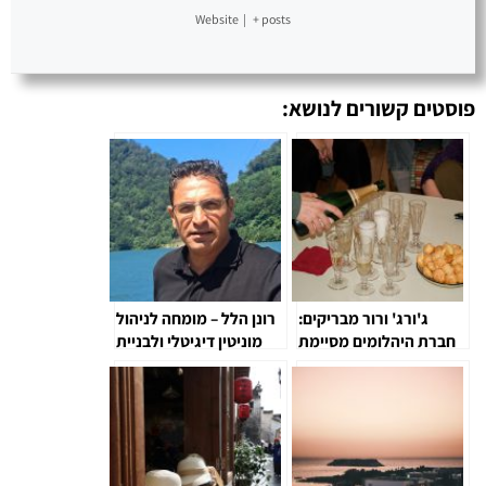
Website
|
+ posts
פוסטים קשורים לנושא:
ג'ורג' ורור מבריקים:
רונן הלל – מומחה לניהול
חברת היהלומים מסיימת
מוניטין דיגיטלי ולבניית
את 2025 עם עסקאות
זהות ברשת
ב־100 מיליון יורו