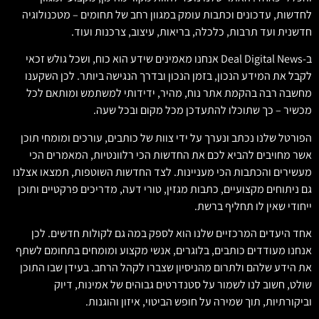
לחדשות, עדכונים וכתבות עומק במגוון רחב של תחומים – מטכנולוגיה
חדשנית ועד תרבות, כלכלה, בריאות, עיצוב, צרכנות ועוד.
ב-Deal Digital News אנחנו מאמינים שידע הוא כוח, ושכל גולש זכאי
לקבל את המידע הנכון, בזמן הנכון ובדרך הנגישה ביותר. לכן השקענו
מחשבה רבה בהקמת אתר נוח, מהיר, ידידותי למשתמש ומותאם לכל
מכשיר – כך שתוכלו להתעדכן מכל מקום ובכל שעה.
הפורטל שלנו נכתב ונערך על ידי צוות של כותבים, עורכים ומומחי תוכן
אשר מחויבים להביא לכם את החדשות הכי רלוונטיות, המאמרים הכי
מעשירים והכתבות הכי מעניינות. לצד החדשות השוטפות, תמצאו אצלנו
גם ניתוחים מקצועיים, כתבות מגזין, טורי דעה, מדריכים פרקטיים ותוכן
ייחודי שאין לו תחליף ברשת.
אחד היעדים המרכזיים שלנו הוא לספק במה גם לקולות חדשים. לכן
אנחנו מעודדים כותבים, בלוגרים, אנשי מקצוע ומומחים בתחומם לשתף
את הידע שלהם ולתרום מהניסיון שצברו לקהל הרחב. בעידן שבו התוכן
שולט, חשוב לנו לשמור על סטנדרטים גבוהים של אמינות, דיוק
וביקורתיות, תוך שמירה על חופש הביטוי, איזון והוגנות.