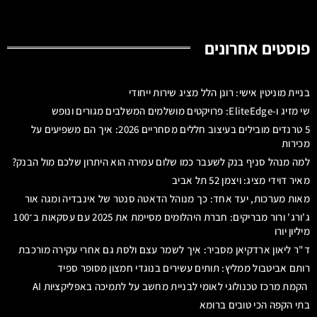
פוסטים אחרונים
בניית מוניטין אישי: רונן הלל מציג שירות ייחודי
שי מזיג ו-EliteEdge: פרויקטים מושלמים המשלבים מגורים ונופש
5 טרנדים מובילים בעיצוב חללים מסחריים 2026: איך הם משפיעים על
מכירות
למה מנהל סניף בנק לשעבר כמו שלום עמירה הוא היתרון שלכם מול הבנק?
מאיר דוידי מציג: ויצמן 52 תל אביב
מאות מערכות, יעד אחד: כך מנוהל הדאטה סנטר של אינבדיה ומגה אור
ג'ורג' ורור מבריקים: חברת היהלומים מסיימת את 2025 עם עסקאות ב־100
מיליון יורו
ד"ר ליאון ארדקיאן מסביר: איך לשמר עצם ולסת גם אחרי עקירה מורכבת
רותם אביטבול ממליץ: תותים עשירים בנוגדי חמצון מסופר ספיד
הקמת מרכז טכנולוגי לאומי לבניית מחשב על לתמיכה באפליקציות AI
בתי הקפה הכי טובים ברומא