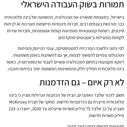
תמורות בשוק העבודה הישראלי
בישראל, כמעצמת סטארט-אפ וטכנולוגיה, ההשפעה של בינה מלאכותית
כבר מורגשת בענפים רבים. חברות פיננסיות מיישמות מערכות AI לניתוח
סיכונים, רשתות קמעונאיות מטמיעות קופות אוטומטיות, וחברות שירות
לקוחות מפעילות צ'אטבוטים מתקדמים.
לפי נתוני הלשכה המרכזית לסטטיסטיקה, ענפי ההייטק והפיתוח
הטכנולוגי צפויים להמשיך לצמוח, אך גם להשתנות באופן משמעותי.
דווקא מקצועות בתחום הטכנולוגיה עשויים לעבור טרנספורמציה, כאשר
בינה מלאכותית תחליף חלק מהמשימות הפשוטות יותר בפיתוח תוכנה.
לא רק איום – גם הזדמנות
חשוב לזכור שלצד האתגרים,
הבית של הכתבות הגדולות
מציין כי בינה
מלאכותית מייצרת גם הזדמנויות חדשות. מחקר של חברת McKinsey
מצביע על כך שלצד 75 מיליון משרות שייעלמו עד 2030, ייווצרו כ-133
מיליון משרות חדשות.
מקצועות חדשים צצים בקצב מהיר: