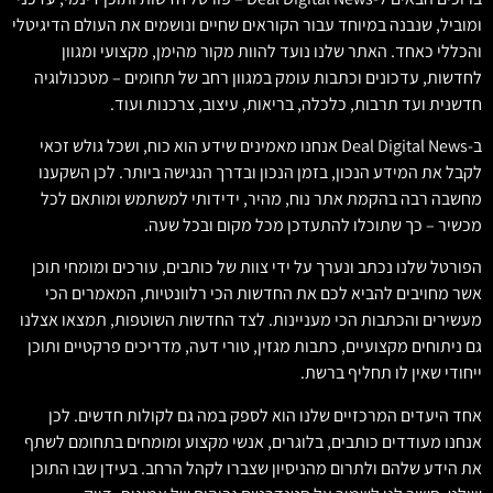
ומוביל, שנבנה במיוחד עבור הקוראים שחיים ונושמים את העולם הדיגיטלי
והכללי כאחד. האתר שלנו נועד להוות מקור מהימן, מקצועי ומגוון
לחדשות, עדכונים וכתבות עומק במגוון רחב של תחומים – מטכנולוגיה
חדשנית ועד תרבות, כלכלה, בריאות, עיצוב, צרכנות ועוד.
ב-Deal Digital News אנחנו מאמינים שידע הוא כוח, ושכל גולש זכאי
לקבל את המידע הנכון, בזמן הנכון ובדרך הנגישה ביותר. לכן השקענו
מחשבה רבה בהקמת אתר נוח, מהיר, ידידותי למשתמש ומותאם לכל
מכשיר – כך שתוכלו להתעדכן מכל מקום ובכל שעה.
הפורטל שלנו נכתב ונערך על ידי צוות של כותבים, עורכים ומומחי תוכן
אשר מחויבים להביא לכם את החדשות הכי רלוונטיות, המאמרים הכי
מעשירים והכתבות הכי מעניינות. לצד החדשות השוטפות, תמצאו אצלנו
גם ניתוחים מקצועיים, כתבות מגזין, טורי דעה, מדריכים פרקטיים ותוכן
ייחודי שאין לו תחליף ברשת.
אחד היעדים המרכזיים שלנו הוא לספק במה גם לקולות חדשים. לכן
אנחנו מעודדים כותבים, בלוגרים, אנשי מקצוע ומומחים בתחומם לשתף
את הידע שלהם ולתרום מהניסיון שצברו לקהל הרחב. בעידן שבו התוכן