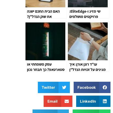
שי מזיג ו-EliteEdge:
האם הבית החכם ישנה
פרויקטים מושלמים
את שוק הנדל"ן?
המשלבים מגורים ונופש
עו"ד רונן אורן: איך
עסק משפחתי או
מגינים על זכויות הנדל"ן
סטארטאפ? כך תבחר נכון
שלכם במציאות משפטית
מורכבת?
Twitter
Facebook
Email
LinkedIn