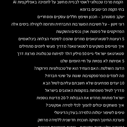
הקמת מרכז טכנולוגי לאומי לבניית מחשב על לתמיכה באפליקציות AI
בתי הקפה הכי טובים ברומא
יעקב מסטורוב – תכנון ושיפוץ חללים עסקיים ומסחריים
רוני זיטון – על חשיבות המעורבות החברתית ותרומה לקהילה בימים אלה
הפרויקטים של פסגות אורן נכסים והשקעות
5 רעיונות לסטארטאפים מוזרים שהפכו לסיפורי הצלחה בינלאומיים
איך מגייסים משקיעים לסטארטאפ? מדריך מעשי ליזמים מתחילים
סטארטאפ ישראלי גייס 50 מיליון דולר לפיתוח טכנולוגיה פורצת דרך
5 אמיתות לא צפויות על חיי היומיום שלנו
הדעה השולטת: האם העתיד הוא של טכנולוגיות הירוקות?
מה לומדים מפרספקטיבות שונות על שינוי חברתי?
10 יעדים מפתיעים שלא חשבתם עליהם לטיול הבא
מדריך לטיול משפחות במקומות האהובים בישראל
ישראל פותחת מחדש את הגבולות ל-20 מדינות נוספות
איך משחקים יכולים להפוך לכלי למידה אפקטיבי?
טיפים לשיפור יכולות הלמידה בעידן הדיגיטלי
מערכת החינוך השיקה תוכנית חדשנית ללמידה מרחוק